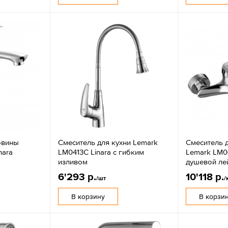
овины
Смеситель для кухни Lemark
Смеситель 
nara
LM0413C Linara с гибким
Lemark LM04
изливом
душевой ле
6'293 р.
10'118 р.
/шт
/
В корзину
В корзи