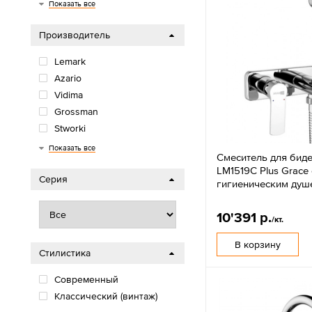
на борт ванны
скрытый
напольный
Показать все
Производитель
Lemark
Azario
Vidima
Grossman
Stworki
Domaci
Показать все
Смеситель для бид
LM1519C Plus Grace 
Серия
гигиеническим душ
10'391 р.
/кт.
В корзину
Стилистика
Современный
Классический (винтаж)