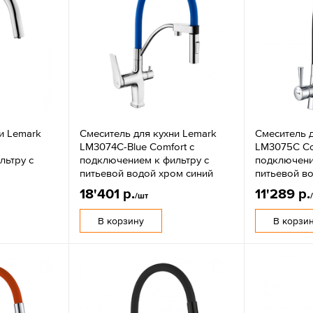
и Lemark
Смеситель для кухни Lemark
Смеситель д
LM3074C-Blue Comfort с
LM3075C Co
льтру с
подключением к фильтру с
подключени
питьевой водой хром синий
питьевой в
18'401 р.
11'289 р.
/шт
В корзину
В корзи