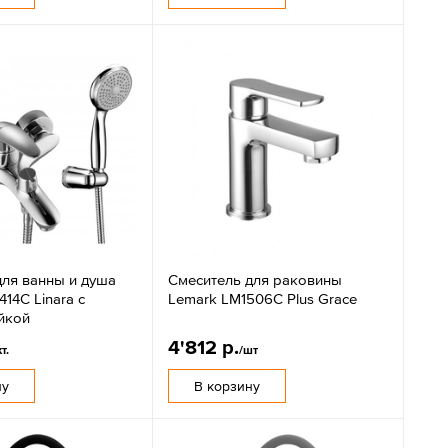
для ванны и душа
Смеситель для раковины
14C Linara с
Lemark LM1506C Plus Grace
йкой
4'812 р.
кт.
/шт
ну
В корзину