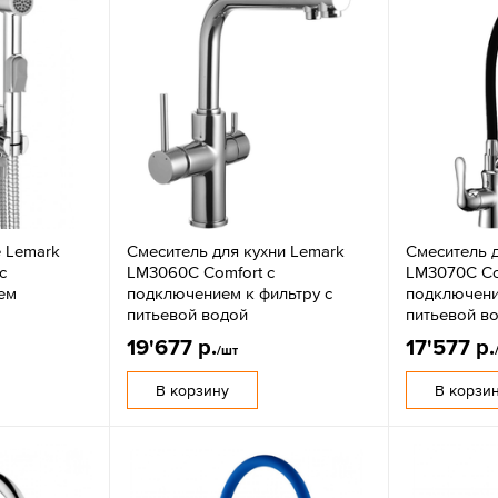
е Lemark
Смеситель для кухни Lemark
Смеситель д
с
LM3060C Comfort с
LM3070C Co
ем
подключением к фильтру с
подключени
питьевой водой
питьевой в
19'677 р.
17'577 р.
/шт
В корзину
В корзи