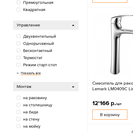
Прямоугольная
Квадратная
Управление
Двухвентильный
Однорычажный
Бесконтактный
Термостат
Режим старт-стоп
Джойстиком
Одновентильный
Показать все
Смеситель для рак
Монтаж
Lemark LM0409C Li
на раковину
12'166 р.
/шт
на столешницу
на биде
В корзину
на стену
на мойку