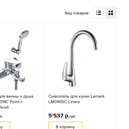
Вид товаров:
для ванны и душа
Смеситель для кухни Lemark
14C Point с
LM0405C Linara
йкой
5'537 р.
кт.
/шт
ну
В корзину