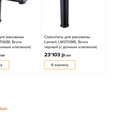
для раковины
Смеситель для раковины
706BL Bronx
Lemark LM3709BL Bronx
донным клапаном)
черный (с донным клапаном)
.
23'103 р.
/шт
/шт
ну
В корзину
чаши
;