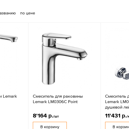
названию
по цене
и Lemark
Смеситель для раковины
Смеситель 
Lemark LM0306C Point
Lemark LM03
душевой ле
8'164 р.
11'431 р.
/шт
/
В корзину
В корзи