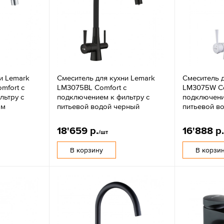
и Lemark
Смеситель для кухни Lemark
Смеситель д
mfort с
LM3075BL Comfort с
LM3075W Co
льтру с
подключением к фильтру с
подключени
ом
питьевой водой черный
питьевой в
18'659 р.
16'888 р
/шт
В корзину
В корзи