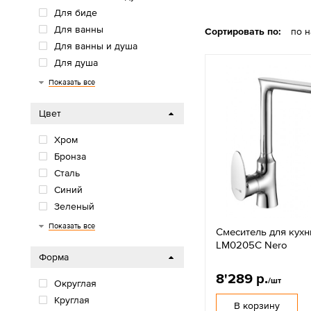
Для биде
Для ванны
Сортировать по:
по 
Для ванны и душа
Для душа
Для кухни
Для раковины
Для раковины-чаши
Душевые гарнитуры
Показать все
Цвет
Хром
Бронза
Сталь
Синий
Зеленый
Оранжевый
Красный
Белый
Желтый
Серый
Золото
Фиолетовый
Черный
Графит
Показать все
Смеситель для кухн
LM0205C Nero
Форма
8'289 р.
/шт
Округлая
Круглая
В корзину