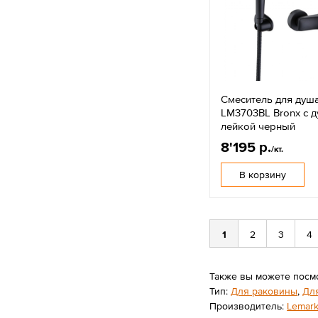
Смеситель для душ
LM3703BL Bronx с 
лейкой черный
8'195 р.
/кт.
В корзину
1
2
3
4
Также вы можете посм
Тип:
Для раковины
,
Дл
Производитель:
Lemar