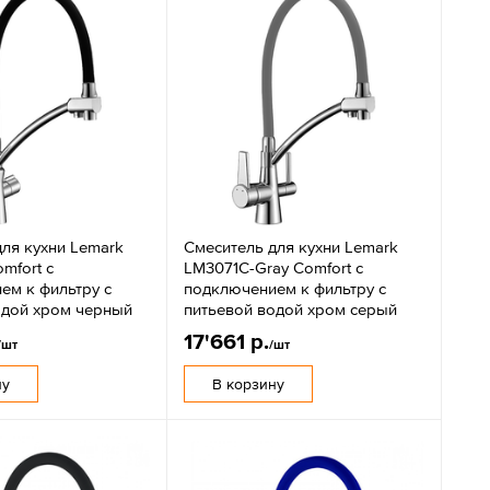
ля кухни Lemark
Смеситель для кухни Lemark
mfort с
LM3071C-Gray Comfort с
ем к фильтру с
подключением к фильтру с
одой хром черный
питьевой водой хром серый
17'661 р.
/шт
/шт
ну
В корзину