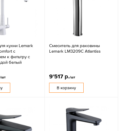
ля кухни Lemark
Смеситель для раковины
mfort с
Lemark LM3209C Atlantiss
ем к фильтру с
одой белый
.
9'517 р.
/шт
/шт
ну
В корзину