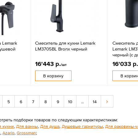
а Lemark
Смеситель для кухни Lemark
Смеситель 
душевой
LM3705BL Bronx черный
Lemark LM3
черный (с 
16'443 р.
16'033 р
/шт
В корзину
В корзи
5
6
7
8
9
10
...
14
отреть подборки товаров по следующим характеристикам:
я кухни
,
Для ванны
,
Для душа
,
Душевые гарнитуры
,
Для раковины-
k
,
Azario
,
Grossman
;