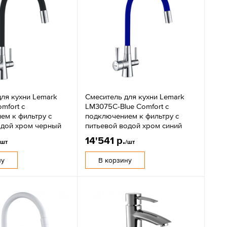
ля кухни Lemark
Смеситель для кухни Lemark
mfort с
LM3075C-Blue Comfort с
ем к фильтру с
подключением к фильтру с
одой хром черный
питьевой водой хром синий
14'541 р.
/шт
/шт
ну
В корзину