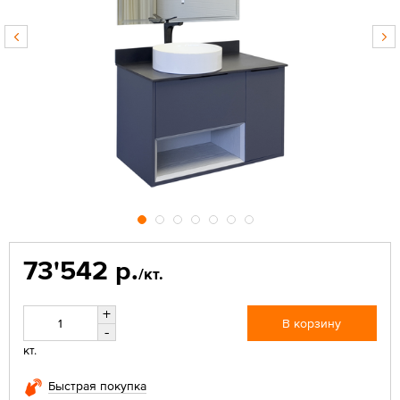
73'542 р.
/кт.
+
В корзину
-
кт.
Быстрая покупка