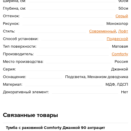
Ширина, см:
90см
Глубина, см:
50см
Оттенок:
Серый
Рисунок:
Моноколор
Стиль:
Современный
,
Лофт
Способ установки:
Подвесной
Тип поверхности:
Матовая
Производитель:
Сomforty
Место производства:
Россия
Серия:
Джанкой
Оснащение:
Подсветка, Механизм доводчика
Материал:
МДФ, ЛДСП
Декоративный элемент:
Нет
Связанные товары
Тумба с раковиной Comforty Джанкой 90 антрацит