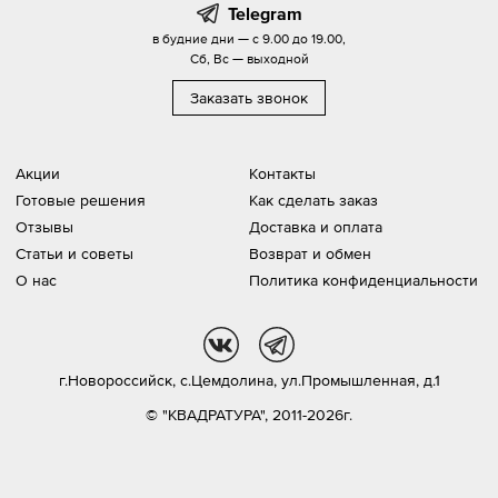
Telegram
в будние дни — с 9.00 до 19.00,
Сб, Вс — выходной
Заказать звонок
Акции
Контакты
Готовые решения
Как сделать заказ
Отзывы
Доставка и оплата
Статьи и советы
Возврат и обмен
О нас
Политика конфиденциальности
vk
tg
г.Новороссийск,
с.Цемдолина, ул.Промышленная, д.1
© "КВАДРАТУРА", 2011-2026г.