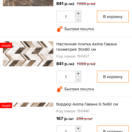
841 р.
1'099 р.
/м2
/м2
+
В корзину
-
Быстрая покупка
Настенная плитка Axima Гавана
Акция
геометрия 30x60 см
Код товара: 150437
841 р.
1'099 р.
/м2
/м2
+
В корзину
-
Быстрая покупка
Бордюр Axima Гавана G 5x60 см
Акция
Код товара: 150440
167 р.
209 р.
/шт
/шт
+
В корзину