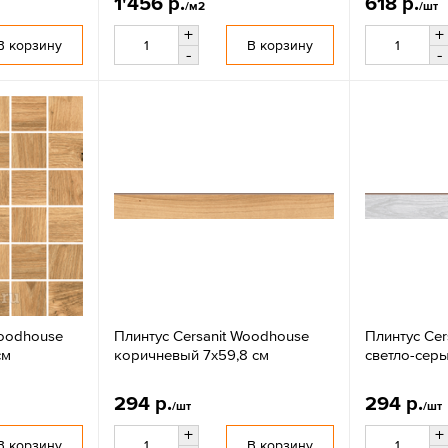
1'456 р.
618 р.
/м2
/шт
+
+
В корзину
В корзину
-
-
Woodhouse
Плинтус Cersanit Woodhouse
Плинтус Cer
см
коричневый 7x59,8 см
светло-серы
294 р.
294 р.
/шт
/шт
+
+
В корзину
В корзину