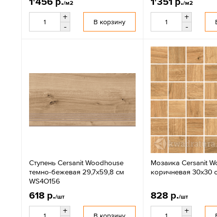
1'456 р.
1'351 р.
/м2
/м2
+
+
В корзину
-
-
Ступень Cersanit Woodhouse
Мозаика Cersanit 
темно-бежевая 29,7x59,8 см
коричневая 30x30 
WS4O156
618 р.
828 р.
/шт
/шт
+
+
В корзину