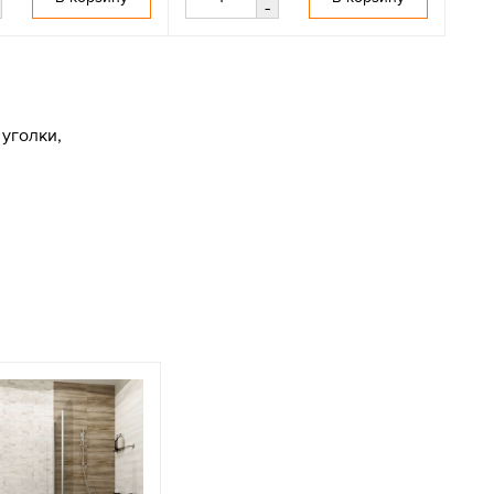
-
уголки,