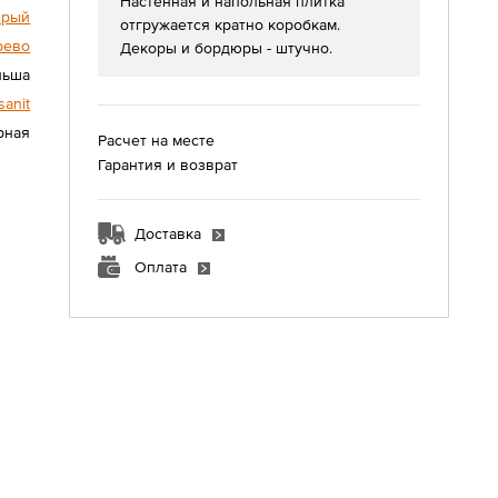
Настенная и напольная плитка
ерый
отгружается кратно коробкам.
рево
Декоры и бордюры - штучно.
льша
sanit
урная
Расчет на месте
Гарантия и возврат
Доставка
Оплата