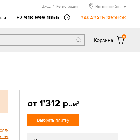
Вход
/
Регистрация
Новороссийск
+7 918 999 1656
вы
ЗАКАЗАТЬ ЗВОНОК
0
Корзина
от 1'312 р.
2
/м
Выбрать плитку
олл/
иная