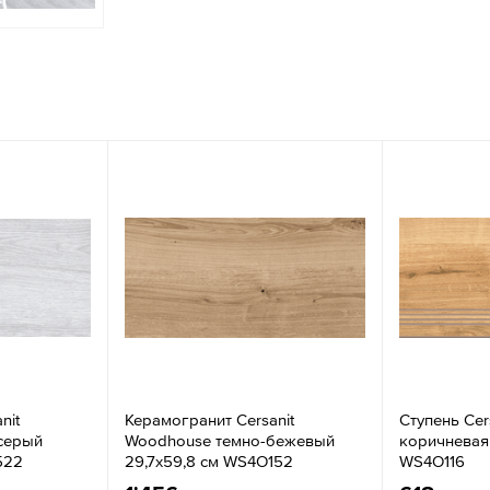
nit
Керамогранит Cersanit
Ступень Cer
серый
Woodhouse темно-бежевый
коричневая 
522
29,7х59,8 см WS4O152
WS4O116