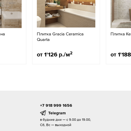
ана
Плитка Gracia Ceramica
Плитка К
Quarta
2
от 1'126 р./м
от 1'188
+7 918 999 1656
Telegram
в будние дни — с 9.00 до 19.00,
Сб, Вс — выходной