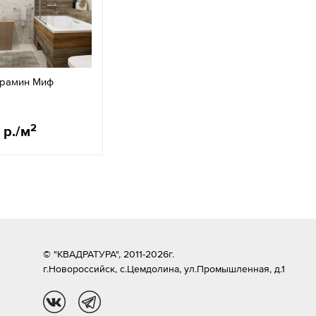
ерамин Миф
2
 р./м
© "КВАДРАТУРА", 2011-2026г.
г.Новороссийск,
с.Цемдолина, ул.Промышленная, д.1