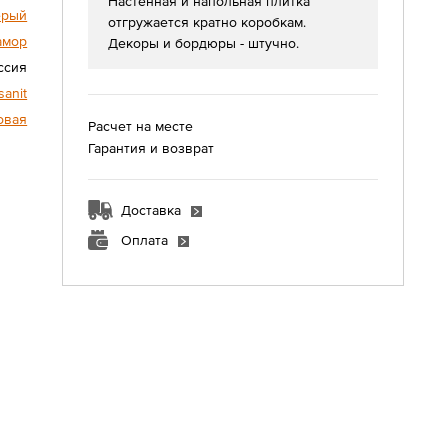
Настенная и напольная плитка
ерый
отгружается кратно коробкам.
амор
Декоры и бордюры - штучно.
ссия
sanit
овая
Расчет на месте
Гарантия и возврат
Доставка
Оплата