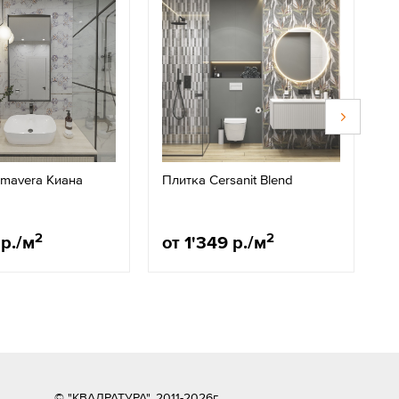
imavera Киана
Плитка Cersanit Blend
П
2
2
 р./м
от 1'349 р./м
о
© "КВАДРАТУРА", 2011-2026г.