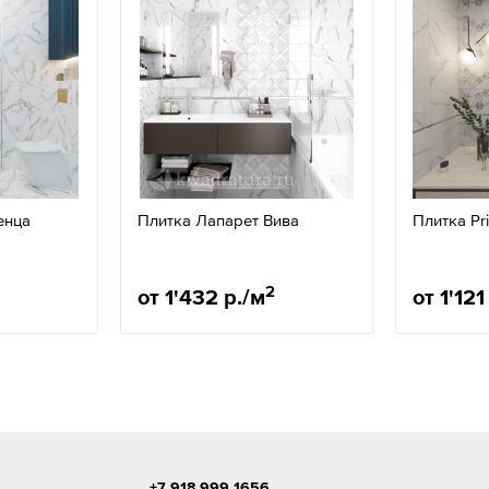
енца
Плитка Лапарет Вива
Плитка Pr
2
от 1'432 р./м
от 1'121
+7 918 999 1656