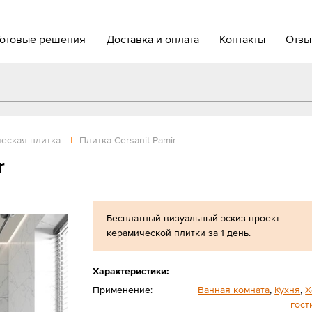
Готовые решения
Доставка и оплата
Контакты
Отзы
еская плитка
|
Плитка Cersanit Pamir
r
Бесплатный визуальный эскиз-проект
керамической плитки за 1 день.
Характеристики:
Применение:
Ванная комната
,
Кухня
,
Х
гост