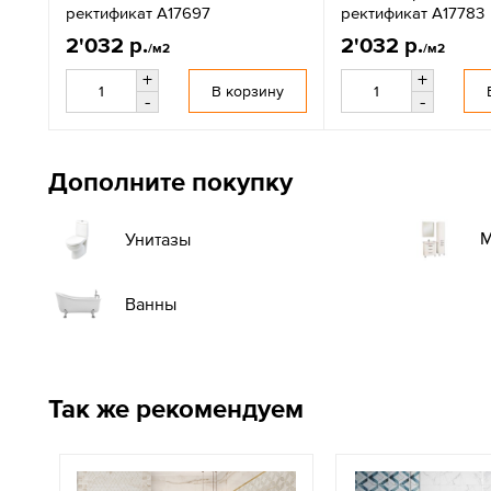
ректификат A17697
ректификат A17783
2'032 р.
2'032 р.
/м2
/м2
+
+
В корзину
-
-
Дополните покупку
М
Унитазы
Ванны
Так же рекомендуем