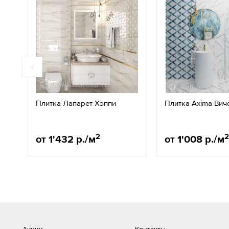
Плитка Лапарет Хэппи
Плитка Axima Вич
2
2
от 1'432 р./м
от 1'008 р./м