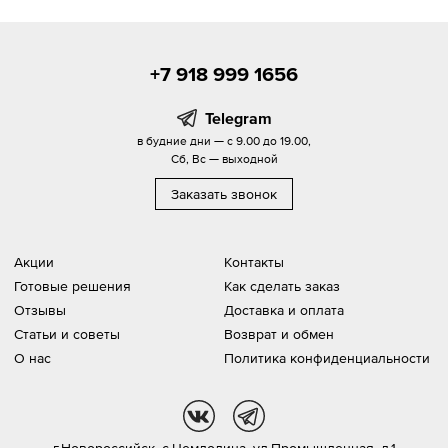
+7 918 999 1656
Telegram
в будние дни — с 9.00 до 19.00,
Сб, Вс — выходной
Заказать звонок
Акции
Контакты
Готовые решения
Как сделать заказ
Отзывы
Доставка и оплата
Статьи и советы
Возврат и обмен
О нас
Политика конфиденциальности
vk
tg
г.Новороссийск,
с.Цемдолина, ул.Промышленная, д.1