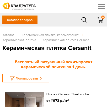
Новороссийск
Профи
Акции
ОТДЕЛОЧНЫЕ МАТЕРИАЛЫ
Готовые решения
0
Каталог товаров
+7 918 999 1656
Доставка и оплата
Контакты
в будние дни — с 9.00 до 19.00,
Сб, Вс — выходной
Каталог
|
Керамическая плитка, керамогранит
|
Отзывы
Керамическая плитка
|
Керамическая плитка Cersanit
ЗАКАЗАТЬ ЗВОНОК
Керамическая плитка Cersanit
Вход
/
Регистрация
Бесплатный визуальный эскиз-проект
керамической плитки за 1 день.
Фильтровать
Плитка Cersanit Sherbrooke
2
от 1'973 р./м