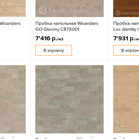
Wicanders
Пробка напольная Wicanders
Пробка нап
GO Gloomy C87X001
Loc identity
7'416 р.
7'931 р.
/м2
/
В корзину
В корзи