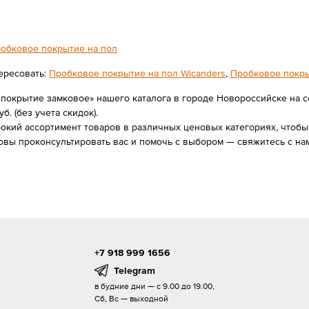
обковое покрытие на пол
ересовать:
Пробковое покрытие на пол Wicanders
,
Пробковое покр
 покрытие замковое» нашего каталога в городе Новороссийске на 
уб. (без учета скидок).
ий ассортимент товаров в различных ценовых категориях, чтобы в
овы проконсультировать вас и помочь с выбором — свяжитесь с н
+7 918 999 1656
Telegram
в будние дни — с 9.00 до 19.00,
Сб, Вс — выходной