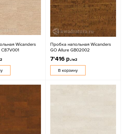
ольная Wicanders
Пробка напольная Wicanders
n C87V001
GO Allure GB02002
7'416 р.
м2
/м2
ну
В корзину