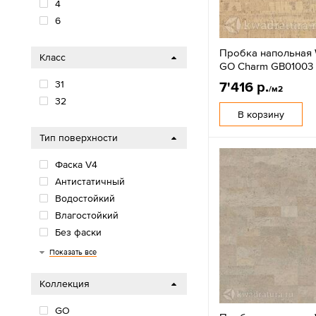
4
6
Пробка напольная 
Класс
GO Charm GB01003
31
7'416 р.
/м2
32
В корзину
Тип поверхности
Фаска V4
Антистатичный
Водостойкий
Влагостойкий
Без фаски
Фаска U4
Показать все
Коллекция
GO