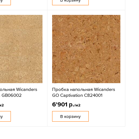
ольная Wicanders
Пробка напольная Wicanders
n GB06002
GO Captivation C824001
6'901 р.
м2
/м2
ну
В корзину