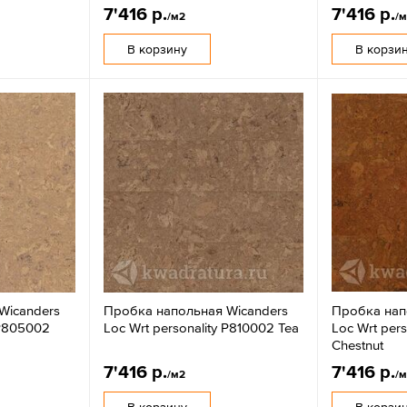
7'416 р.
7'416 р.
/м2
/
В корзину
В корзи
Wicanders
Пробка напольная Wicanders
Пробка нап
 P805002
Loc Wrt personality P810002 Tea
Loc Wrt per
Chestnut
7'416 р.
7'416 р.
/м2
/
В корзину
В корзи