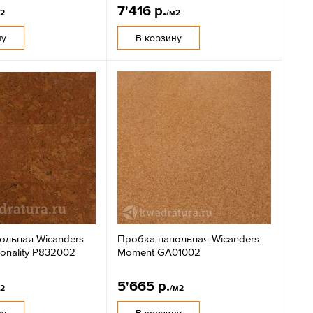
7'416 р.
м2
/м2
ну
В корзину
ольная Wicanders
Пробка напольная Wicanders
sonality P832002
Moment GA01002
5'665 р.
м2
/м2
ну
В корзину