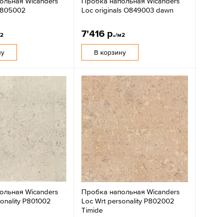
ольная Wicanders
Пробка напольная Wicanders
 I805002
Loc originals O849003 dawn
7'416 р.
м2
/м2
ну
В корзину
ольная Wicanders
Пробка напольная Wicanders
sonality P801002
Loc Wrt personality P802002
Timide