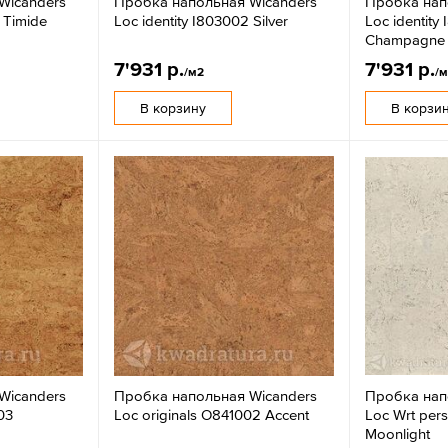
Wicanders
Пробка напольная Wicanders
Пробка нап
 Timide
Loc identity I803002 Silver
Loc identity
Champagne
7'931 р.
7'931 р.
/м2
/
В корзину
В корзи
Wicanders
Пробка напольная Wicanders
Пробка нап
03
Loc originals O841002 Accent
Loc Wrt per
Moonlight