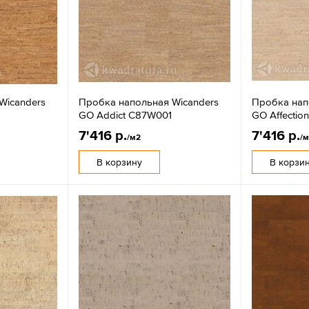
Wicanders
Пробка напольная Wicanders
Пробка нап
GO Addict C87W001
GO Affectio
7'416 р.
7'416 р.
/м2
/
В корзину
В корзи