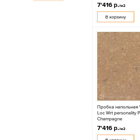
7'416 р.
/м2
В корзину
Пробка напольная 
Loc Wrt personality
Champagne
7'416 р.
/м2
В корзину