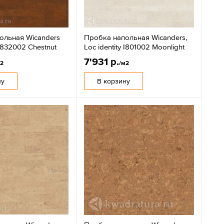
ольная Wicanders
Пробка напольная Wicanders,
 I832002 Chestnut
Loc identity I801002 Moonlight
7'931 р.
м2
/м2
ну
В корзину