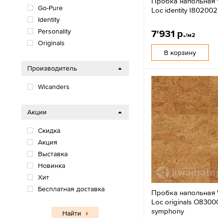
Пробка напольная 
Go-Pure
Loc identity I802002
Identity
Personality
7'931 р.
/м2
Оriginals
В корзину
Производитель
Wicanders
Акции
Скидка
Акция
Выставка
Новинка
Хит
Бесплатная доставка
Пробка напольная 
Loc originals O8300
symphony
Найти