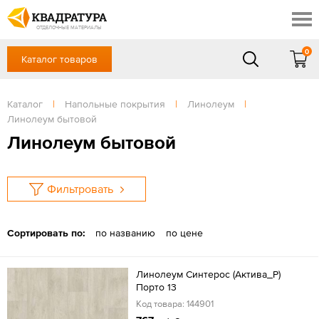
Новороссийск
Профи
Акции
ОТДЕЛОЧНЫЕ МАТЕРИАЛЫ
Готовые решения
0
Каталог товаров
+7 918 999 1656
Доставка и оплата
Контакты
в будние дни — с 9.00 до 19.00,
Сб, Вс — выходной
Каталог
|
Напольные покрытия
|
Линолеум
|
Отзывы
Линолеум бытовой
ЗАКАЗАТЬ ЗВОНОК
Линолеум бытовой
Вход
/
Регистрация
Фильтровать
Сортировать по:
по названию
по цене
Линолеум Синтерос (Актива_Р)
Порто 13
Код товара: 144901