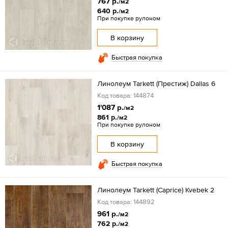
767 р.
/м2
640 р.
/м2
При покупке рулоном
В корзину
Быстрая покупка
Линолеум Tarkett (Престиж) Dallas 6
Код товара: 144874
1'087 р.
/м2
861 р.
/м2
При покупке рулоном
В корзину
Быстрая покупка
Линолеум Tarkett (Caprice) Kvebek 2
Код товара: 144892
961 р.
/м2
762 р.
/м2