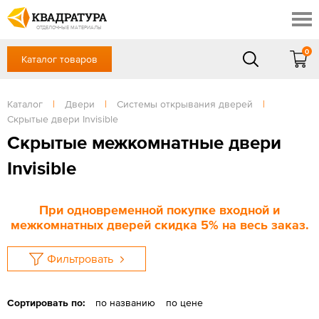
Новороссийск
Профи
Акции
ОТДЕЛОЧНЫЕ МАТЕРИАЛЫ
Готовые решения
0
Каталог товаров
+7 918 999 1656
Доставка и оплата
Контакты
в будние дни — с 9.00 до 19.00,
Сб, Вс — выходной
Каталог
|
Двери
|
Системы открывания дверей
|
Отзывы
Скрытые двери Invisible
ЗАКАЗАТЬ ЗВОНОК
Скрытые межкомнатные двери
Вход
/
Регистрация
Invisible
При одновременной покупке входной и
межкомнатных дверей скидка 5% на весь заказ.
Фильтровать
Сортировать по:
по названию
по цене